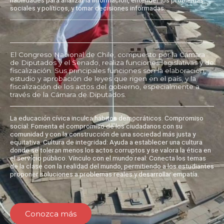
sociales y políticos, y tomar decisiones informadas.
El Congreso Nacional de Chile, compuesto por la Cámara
de Diputados y el Senado, realiza funciones legislativas y de
fiscalización. Sus principales funciones son la elaboración,
estudio y aprobación de leyes que rigen en el país, y la
fiscalización de los actos del gobierno, especialmente a
través de la Cámara de Diputados.
La educación cívica inculca hábitos democráticos. Compromiso
social: Fomenta el compromiso de los ciudadanos con su
comunidad y con la construcción de una sociedad más justa y
equitativa. Cultura de integridad: Ayuda a establecer una cultura
donde se toleran menos los actos corruptos y se valora la ética en
el servicio público. Vínculo con el mundo real: Conecta los temas
de la clase con la realidad del mundo, permitiendo a los estudiantes
proponer soluciones a problemas reales y desarrollar empatía.
Conozca más