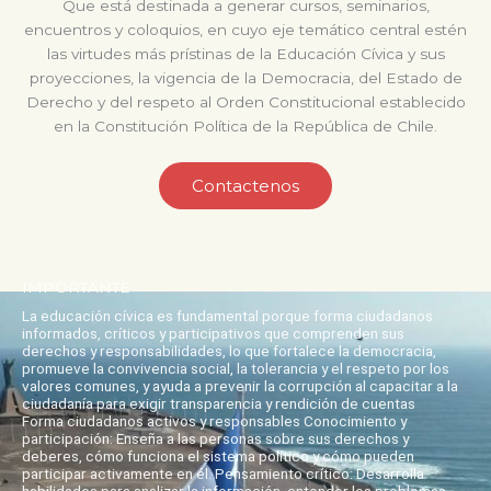
Que está destinada a generar cursos, seminarios,
encuentros y coloquios, en cuyo eje temático central estén
las virtudes más prístinas de la Educación Cívica y sus
proyecciones, la vigencia de la Democracia, del Estado de
Derecho y del respeto al Orden Constitucional establecido
en la Constitución Política de la República de Chile.
Contactenos
IMPORTANTE
La educación cívica es fundamental porque forma ciudadanos
informados, críticos y participativos que comprenden sus
derechos y responsabilidades, lo que fortalece la democracia,
promueve la convivencia social, la tolerancia y el respeto por los
valores comunes, y ayuda a prevenir la corrupción al capacitar a la
ciudadanía para exigir transparencia y rendición de cuentas
Forma ciudadanos activos y responsables Conocimiento y
participación: Enseña a las personas sobre sus derechos y
deberes, cómo funciona el sistema político y cómo pueden
participar activamente en él. Pensamiento crítico: Desarrolla
habilidades para analizar la información, entender los problemas