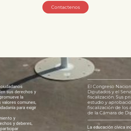
Contactenos
El Congreso Nacion
 ciudadanos
Diputados y el Senad
den sus derechos y
fiscalización. Sus p
 promueve la
estudio y aprobación
los valores comunes,
fiscalización de lo
udadanía para exigir
de la Cámara de Di
miento y
rechos y deberes,
La educación cívica i
participar