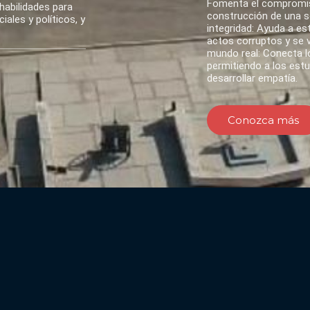
Fomenta el compromis
habilidades para
construcción de una so
ales y políticos, y
integridad: Ayuda a es
actos corruptos y se va
mundo real: Conecta lo
permitiendo a los est
desarrollar empatía.
Conozca más