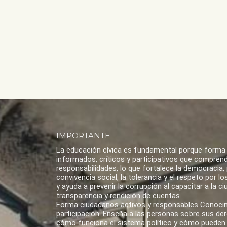
IMPORTANTE
La educación cívica es fundamental porque forma
informados, críticos y participativos que compren
responsabilidades, lo que fortalece la democracia,
convivencia social, la tolerancia y el respeto por 
y ayuda a prevenir la corrupción al capacitar a la ci
transparencia y rendición de cuentas
Forma ciudadanos activos y responsables Conoci
participación: Enseña a las personas sobre sus de
cómo funciona el sistema político y cómo pueden 