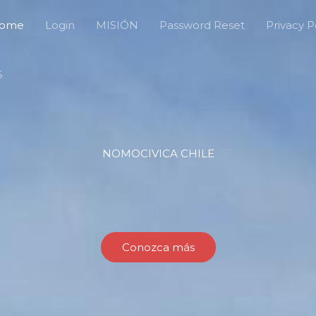
ome
Login
MISIÓN
Password Reset
Privacy P
S
NOMOCIVICA CHILE
Conozca más