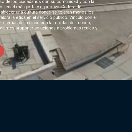
o de los ciudadanos con su comunidad y con la
ciedad más justa y equitativa. Cultura de
tablecer una cultura donde se toleran menos los
lora la ética en el servicio público. Vínculo con el
s temas de la clase con la realidad del mundo,
udiantes proponer soluciones a problemas reales y