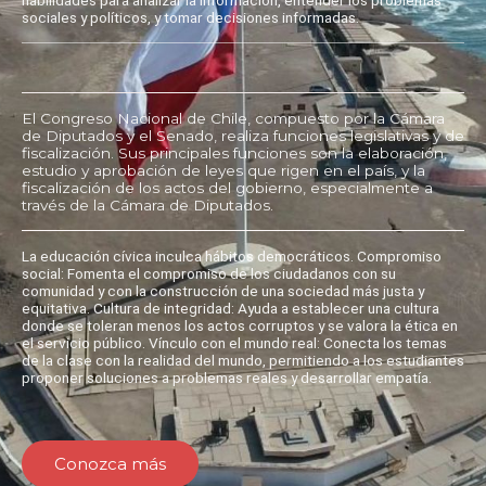
sociales y políticos, y tomar decisiones informadas.
El Congreso Nacional de Chile, compuesto por la Cámara
de Diputados y el Senado, realiza funciones legislativas y de
fiscalización. Sus principales funciones son la elaboración,
estudio y aprobación de leyes que rigen en el país, y la
fiscalización de los actos del gobierno, especialmente a
través de la Cámara de Diputados.
La educación cívica inculca hábitos democráticos. Compromiso
social: Fomenta el compromiso de los ciudadanos con su
comunidad y con la construcción de una sociedad más justa y
equitativa. Cultura de integridad: Ayuda a establecer una cultura
donde se toleran menos los actos corruptos y se valora la ética en
el servicio público. Vínculo con el mundo real: Conecta los temas
de la clase con la realidad del mundo, permitiendo a los estudiantes
proponer soluciones a problemas reales y desarrollar empatía.
Conozca más