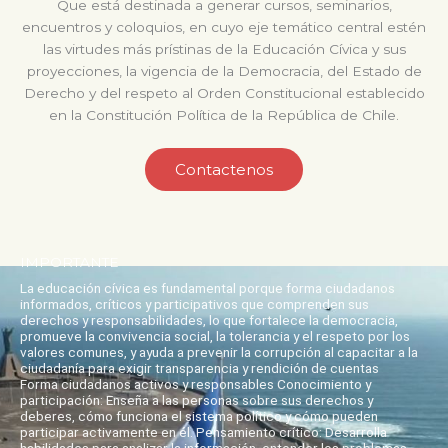
Que está destinada a generar cursos, seminarios,
encuentros y coloquios, en cuyo eje temático central estén
las virtudes más prístinas de la Educación Cívica y sus
proyecciones, la vigencia de la Democracia, del Estado de
Derecho y del respeto al Orden Constitucional establecido
en la Constitución Política de la República de Chile.
Contactenos
IMPORTANTE
La educación cívica es fundamental porque forma ciudadanos
informados, críticos y participativos que comprenden sus
derechos y responsabilidades, lo que fortalece la democracia,
promueve la convivencia social, la tolerancia y el respeto por los
valores comunes, y ayuda a prevenir la corrupción al capacitar a la
ciudadanía para exigir transparencia y rendición de cuentas
Forma ciudadanos activos y responsables Conocimiento y
participación: Enseña a las personas sobre sus derechos y
deberes, cómo funciona el sistema político y cómo pueden
participar activamente en él. Pensamiento crítico: Desarrolla
habilidades para analizar la información, entender los problemas