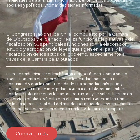
sociales y políticos, y tomar decisiones informadas.
El Congreso Nacional de Chile, compuesto por la Cámara
de Diputados y el Senado, realiza funciones legislativas y de
fiscalización. Sus principales funciones son la elaboración,
estudio y aprobación de leyes que rigen en el país, y la
fiscalización de los actos del gobierno, especialmente a
través de la Cámara de Diputados.
La educación cívica inculca hábitos democráticos. Compromiso
social: Fomenta el compromiso de los ciudadanos con su
comunidad y con la construcción de una sociedad más justa y
equitativa. Cultura de integridad: Ayuda a establecer una cultura
donde se toleran menos los actos corruptos y se valora la ética en
el servicio público. Vínculo con el mundo real: Conecta los temas
de la clase con la realidad del mundo, permitiendo a los estudiantes
proponer soluciones a problemas reales y desarrollar empatía.
Conozca más