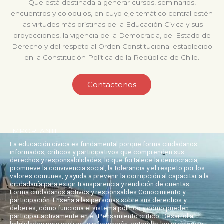
Que está destinada a generar cursos, seminarios,
encuentros y coloquios, en cuyo eje temático central estén
las virtudes más prístinas de la Educación Cívica y sus
proyecciones, la vigencia de la Democracia, del Estado de
Derecho y del respeto al Orden Constitucional establecido
en la Constitución Política de la República de Chile.
Contactenos
IMPORTANTE
La educación cívica es fundamental porque forma ciudadanos
informados, críticos y participativos que comprenden sus
derechos y responsabilidades, lo que fortalece la democracia,
promueve la convivencia social, la tolerancia y el respeto por los
valores comunes, y ayuda a prevenir la corrupción al capacitar a la
ciudadanía para exigir transparencia y rendición de cuentas
Forma ciudadanos activos y responsables Conocimiento y
participación: Enseña a las personas sobre sus derechos y
deberes, cómo funciona el sistema político y cómo pueden
participar activamente en él. Pensamiento crítico: Desarrolla
habilidades para analizar la información, entender los problemas