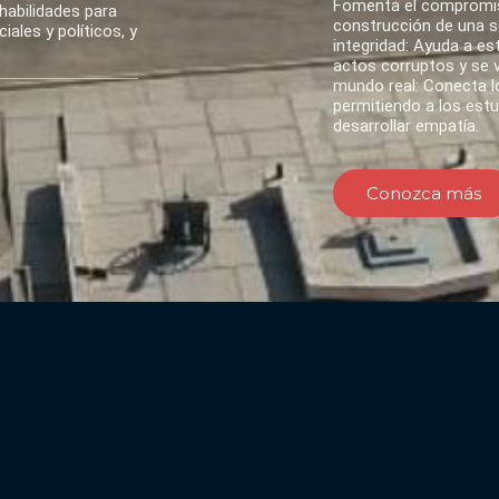
Fomenta el compromis
habilidades para
construcción de una so
ales y políticos, y
integridad: Ayuda a es
actos corruptos y se va
mundo real: Conecta lo
permitiendo a los est
desarrollar empatía.
Conozca más