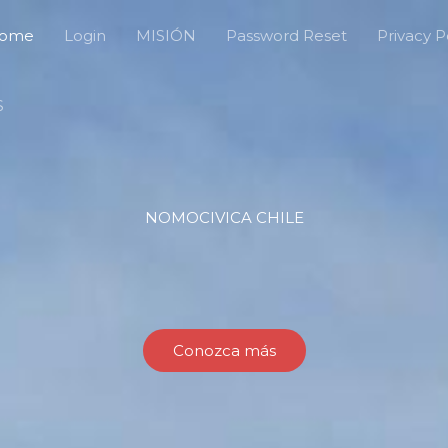
ome
Login
MISIÓN
Password Reset
Privacy P
S
NOMOCIVICA CHILE
Conozca más