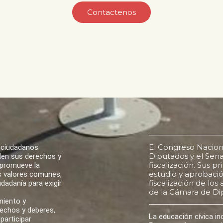
Contactenos
El Congreso Nacion
 ciudadanos
Diputados y el Senad
den sus derechos y
fiscalización. Sus p
 promueve la
estudio y aprobación
los valores comunes,
fiscalización de lo
udadanía para exigir
de la Cámara de Di
miento y
rechos y deberes,
La educación cívica i
participar