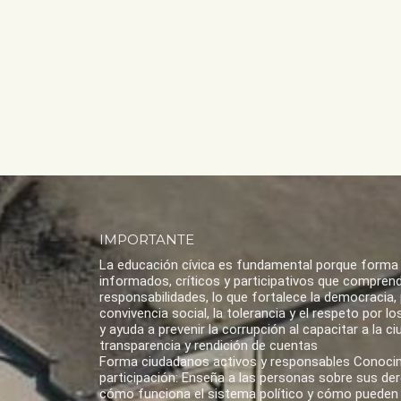
IMPORTANTE
La educación cívica es fundamental porque forma
informados, críticos y participativos que compren
responsabilidades, lo que fortalece la democracia,
convivencia social, la tolerancia y el respeto por 
y ayuda a prevenir la corrupción al capacitar a la ci
transparencia y rendición de cuentas
Forma ciudadanos activos y responsables Conoci
participación: Enseña a las personas sobre sus de
cómo funciona el sistema político y cómo pueden 