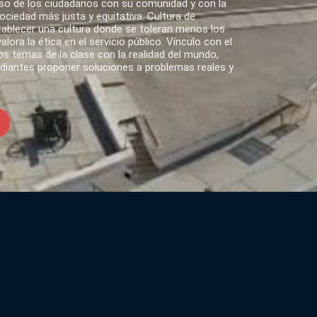
o de los ciudadanos con su comunidad y con la
ciedad más justa y equitativa. Cultura de
tablecer una cultura donde se toleran menos los
lora la ética en el servicio público. Vínculo con el
s temas de la clase con la realidad del mundo,
udiantes proponer soluciones a problemas reales y