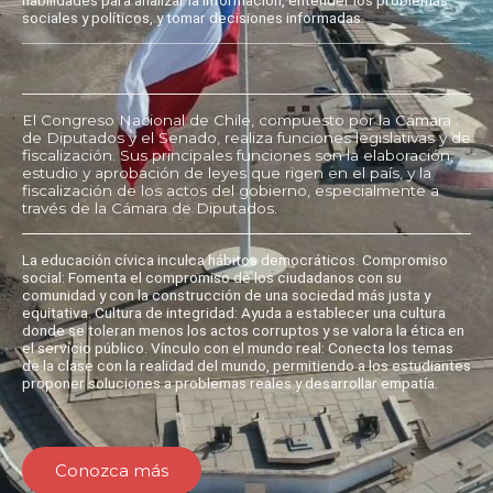
sociales y políticos, y tomar decisiones informadas.
El Congreso Nacional de Chile, compuesto por la Cámara
de Diputados y el Senado, realiza funciones legislativas y de
fiscalización. Sus principales funciones son la elaboración,
estudio y aprobación de leyes que rigen en el país, y la
fiscalización de los actos del gobierno, especialmente a
través de la Cámara de Diputados.
La educación cívica inculca hábitos democráticos. Compromiso
social: Fomenta el compromiso de los ciudadanos con su
comunidad y con la construcción de una sociedad más justa y
equitativa. Cultura de integridad: Ayuda a establecer una cultura
donde se toleran menos los actos corruptos y se valora la ética en
el servicio público. Vínculo con el mundo real: Conecta los temas
de la clase con la realidad del mundo, permitiendo a los estudiantes
proponer soluciones a problemas reales y desarrollar empatía.
Conozca más