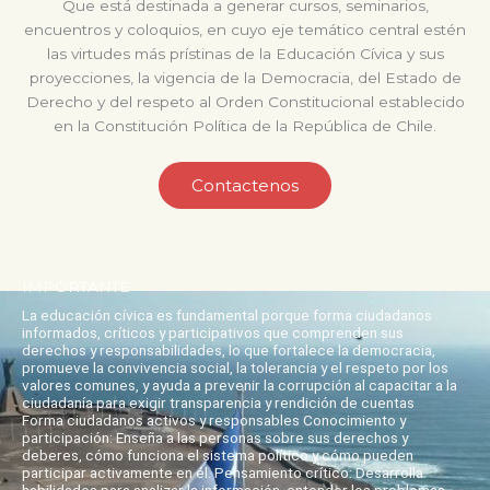
Que está destinada a generar cursos, seminarios,
encuentros y coloquios, en cuyo eje temático central estén
las virtudes más prístinas de la Educación Cívica y sus
proyecciones, la vigencia de la Democracia, del Estado de
Derecho y del respeto al Orden Constitucional establecido
en la Constitución Política de la República de Chile.
Contactenos
IMPORTANTE
La educación cívica es fundamental porque forma ciudadanos
informados, críticos y participativos que comprenden sus
derechos y responsabilidades, lo que fortalece la democracia,
promueve la convivencia social, la tolerancia y el respeto por los
valores comunes, y ayuda a prevenir la corrupción al capacitar a la
ciudadanía para exigir transparencia y rendición de cuentas
Forma ciudadanos activos y responsables Conocimiento y
participación: Enseña a las personas sobre sus derechos y
deberes, cómo funciona el sistema político y cómo pueden
participar activamente en él. Pensamiento crítico: Desarrolla
habilidades para analizar la información, entender los problemas