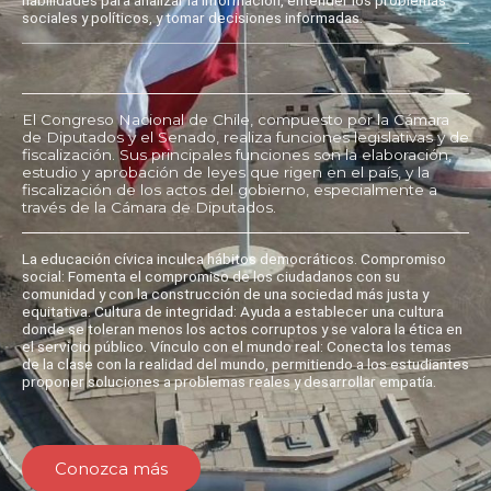
sociales y políticos, y tomar decisiones informadas.
El Congreso Nacional de Chile, compuesto por la Cámara
de Diputados y el Senado, realiza funciones legislativas y de
fiscalización. Sus principales funciones son la elaboración,
estudio y aprobación de leyes que rigen en el país, y la
fiscalización de los actos del gobierno, especialmente a
través de la Cámara de Diputados.
La educación cívica inculca hábitos democráticos. Compromiso
social: Fomenta el compromiso de los ciudadanos con su
comunidad y con la construcción de una sociedad más justa y
equitativa. Cultura de integridad: Ayuda a establecer una cultura
donde se toleran menos los actos corruptos y se valora la ética en
el servicio público. Vínculo con el mundo real: Conecta los temas
de la clase con la realidad del mundo, permitiendo a los estudiantes
proponer soluciones a problemas reales y desarrollar empatía.
Conozca más