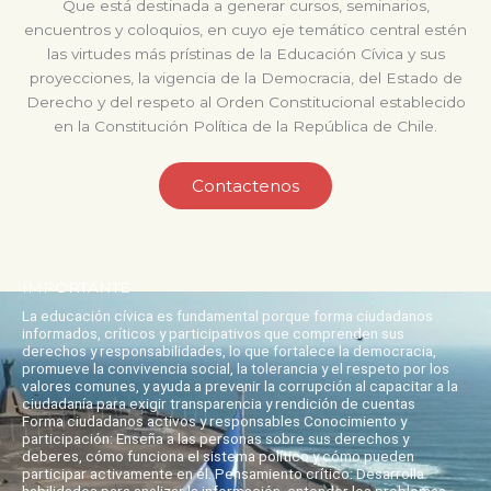
Que está destinada a generar cursos, seminarios,
encuentros y coloquios, en cuyo eje temático central estén
las virtudes más prístinas de la Educación Cívica y sus
proyecciones, la vigencia de la Democracia, del Estado de
Derecho y del respeto al Orden Constitucional establecido
en la Constitución Política de la República de Chile.
Contactenos
IMPORTANTE
La educación cívica es fundamental porque forma ciudadanos
informados, críticos y participativos que comprenden sus
derechos y responsabilidades, lo que fortalece la democracia,
promueve la convivencia social, la tolerancia y el respeto por los
valores comunes, y ayuda a prevenir la corrupción al capacitar a la
ciudadanía para exigir transparencia y rendición de cuentas
Forma ciudadanos activos y responsables Conocimiento y
participación: Enseña a las personas sobre sus derechos y
deberes, cómo funciona el sistema político y cómo pueden
participar activamente en él. Pensamiento crítico: Desarrolla
habilidades para analizar la información, entender los problemas