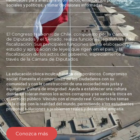
sociales y políticos, y tomar decisiones informadas.
El Congreso Nacional de Chile, compuesto por la Cámara
de Diputados y el Senado, realiza funciones legislativas y de
fiscalización. Sus principales funciones son la elaboración,
estudio y aprobación de leyes que rigen en el país, y la
fiscalización de los actos del gobierno, especialmente a
través de la Cámara de Diputados.
La educación cívica inculca hábitos democráticos. Compromiso
social: Fomenta el compromiso de los ciudadanos con su
comunidad y con la construcción de una sociedad más justa y
equitativa. Cultura de integridad: Ayuda a establecer una cultura
donde se toleran menos los actos corruptos y se valora la ética en
el servicio público. Vínculo con el mundo real: Conecta los temas
de la clase con la realidad del mundo, permitiendo a los estudiantes
proponer soluciones a problemas reales y desarrollar empatía.
Conozca más