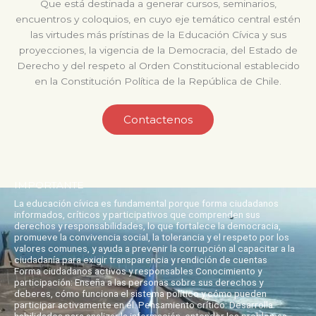
Que está destinada a generar cursos, seminarios,
encuentros y coloquios, en cuyo eje temático central estén
las virtudes más prístinas de la Educación Cívica y sus
proyecciones, la vigencia de la Democracia, del Estado de
Derecho y del respeto al Orden Constitucional establecido
en la Constitución Política de la República de Chile.
Contactenos
IMPORTANTE
La educación cívica es fundamental porque forma ciudadanos
informados, críticos y participativos que comprenden sus
derechos y responsabilidades, lo que fortalece la democracia,
promueve la convivencia social, la tolerancia y el respeto por los
valores comunes, y ayuda a prevenir la corrupción al capacitar a la
ciudadanía para exigir transparencia y rendición de cuentas
Forma ciudadanos activos y responsables Conocimiento y
participación: Enseña a las personas sobre sus derechos y
deberes, cómo funciona el sistema político y cómo pueden
participar activamente en él. Pensamiento crítico: Desarrolla
habilidades para analizar la información, entender los problemas