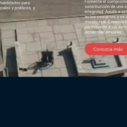
Fomenta el compromis
habilidades para
construcción de una so
ales y políticos, y
integridad: Ayuda a es
actos corruptos y se va
mundo real: Conecta lo
permitiendo a los est
desarrollar empatía.
Conozca más