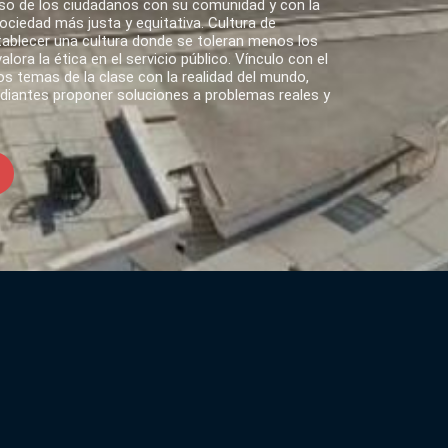
o de los ciudadanos con su comunidad y con la
ciedad más justa y equitativa. Cultura de
tablecer una cultura donde se toleran menos los
lora la ética en el servicio público. Vínculo con el
s temas de la clase con la realidad del mundo,
udiantes proponer soluciones a problemas reales y