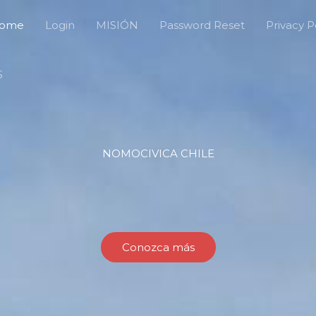
ome
Login
MISIÓN
Password Reset
Privacy P
S
NOMOCIVICA CHILE
Conozca más