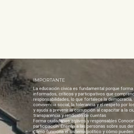
IMPORTANTE
La educación cívica es fundamental porque forma
informados, críticos y participativos que compren
responsabilidades, lo que fortalece la democracia,
convivencia social, la tolerancia y el respeto por 
y ayuda a prevenir la corrupción al capacitar a la ci
transparencia y rendición de cuentas
Forma ciudadanos activos y responsables Conoci
participación: Enseña a las personas sobre sus de
cómo funciona el sistema político y cómo pueden 