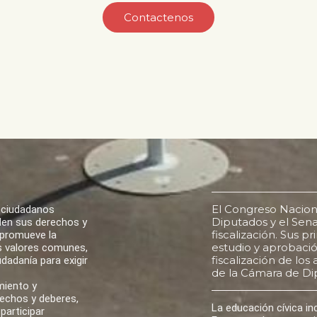
Contactenos
El Congreso Nacion
 ciudadanos
Diputados y el Senad
den sus derechos y
fiscalización. Sus p
 promueve la
estudio y aprobación
los valores comunes,
fiscalización de lo
udadanía para exigir
de la Cámara de Di
miento y
rechos y deberes,
La educación cívica i
participar