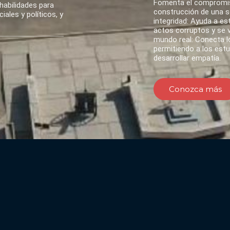
Fomenta el compromis
habilidades para
construcción de una so
ales y políticos, y
integridad: Ayuda a es
actos corruptos y se va
mundo real: Conecta lo
permitiendo a los est
desarrollar empatía.
Conozca más