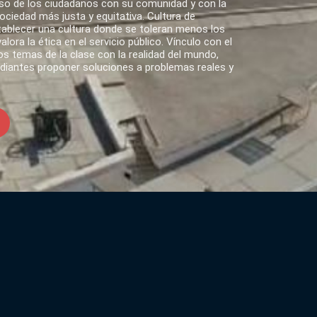
o de los ciudadanos con su comunidad y con la
ciedad más justa y equitativa. Cultura de
tablecer una cultura donde se toleran menos los
lora la ética en el servicio público. Vínculo con el
s temas de la clase con la realidad del mundo,
udiantes proponer soluciones a problemas reales y