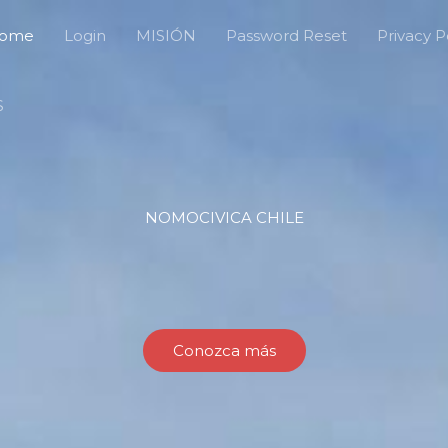
ome
Login
MISIÓN
Password Reset
Privacy P
S
NOMOCIVICA CHILE
Conozca más