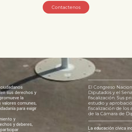
Contactenos
El Congreso Nacion
 ciudadanos
Diputados y el Senad
den sus derechos y
fiscalización. Sus p
 promueve la
estudio y aprobación
los valores comunes,
fiscalización de lo
udadanía para exigir
de la Cámara de Di
miento y
rechos y deberes,
La educación cívica i
participar