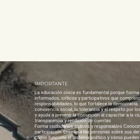
IMPORTANTE
La educación cívica es fundamental porque forma
informados, críticos y participativos que compren
responsabilidades, lo que fortalece la democracia,
convivencia social, la tolerancia y el respeto por 
y ayuda a prevenir la corrupción al capacitar a la ci
transparencia y rendición de cuentas
Forma ciudadanos activos y responsables Conoci
participación: Enseña a las personas sobre sus de
cómo funciona el sistema político y cómo pueden 