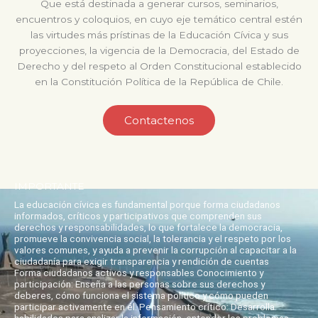
Que está destinada a generar cursos, seminarios,
encuentros y coloquios, en cuyo eje temático central estén
las virtudes más prístinas de la Educación Cívica y sus
proyecciones, la vigencia de la Democracia, del Estado de
Derecho y del respeto al Orden Constitucional establecido
en la Constitución Política de la República de Chile.
Contactenos
IMPORTANTE
La educación cívica es fundamental porque forma ciudadanos
informados, críticos y participativos que comprenden sus
derechos y responsabilidades, lo que fortalece la democracia,
promueve la convivencia social, la tolerancia y el respeto por los
valores comunes, y ayuda a prevenir la corrupción al capacitar a la
ciudadanía para exigir transparencia y rendición de cuentas
Forma ciudadanos activos y responsables Conocimiento y
participación: Enseña a las personas sobre sus derechos y
deberes, cómo funciona el sistema político y cómo pueden
participar activamente en él. Pensamiento crítico: Desarrolla
habilidades para analizar la información, entender los problemas