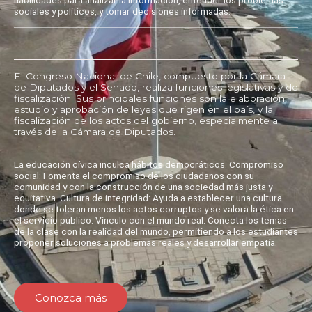
sociales y políticos, y tomar decisiones informadas.
El Congreso Nacional de Chile, compuesto por la Cámara
de Diputados y el Senado, realiza funciones legislativas y de
fiscalización. Sus principales funciones son la elaboración,
estudio y aprobación de leyes que rigen en el país, y la
fiscalización de los actos del gobierno, especialmente a
través de la Cámara de Diputados.
La educación cívica inculca hábitos democráticos. Compromiso
social: Fomenta el compromiso de los ciudadanos con su
comunidad y con la construcción de una sociedad más justa y
equitativa. Cultura de integridad: Ayuda a establecer una cultura
donde se toleran menos los actos corruptos y se valora la ética en
el servicio público. Vínculo con el mundo real: Conecta los temas
de la clase con la realidad del mundo, permitiendo a los estudiantes
proponer soluciones a problemas reales y desarrollar empatía.
Conozca más