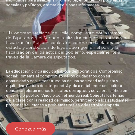
sociales y políticos, y tomar decisiones informadas.
El Congreso Nacional de Chile, compuesto por la Cámara
de Diputados y el Senado, realiza funciones legislativas y de
fiscalización. Sus principales funciones son la elaboración,
estudio y aprobación de leyes que rigen en el país, y la
fiscalización de los actos del gobierno, especialmente a
través de la Cámara de Diputados.
La educación cívica inculca hábitos democráticos. Compromiso
social: Fomenta el compromiso de los ciudadanos con su
comunidad y con la construcción de una sociedad más justa y
equitativa. Cultura de integridad: Ayuda a establecer una cultura
donde se toleran menos los actos corruptos y se valora la ética en
el servicio público. Vínculo con el mundo real: Conecta los temas
de la clase con la realidad del mundo, permitiendo a los estudiantes
proponer soluciones a problemas reales y desarrollar empatía.
Conozca más