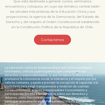
Que está destinada a generar cursos, seminarios,
encuentros y coloquios, en cuyo eje temático central estén
las virtudes más prístinas de la Educación Cívica y sus
proyecciones, la vigencia de la Democracia, del Estado de
Derecho y del respeto al Orden Constitucional establecido
en la Constitución Política de la República de Chile.
Contactenos
IMPORTANTE
La educación cívica es fundamental porque forma ciudadanos
informados, críticos y participativos que comprenden sus
derechos y responsabilidades, lo que fortalece la democracia,
promueve la convivencia social, la tolerancia y el respeto por los
valores comunes, y ayuda a prevenir la corrupción al capacitar a la
ciudadanía para exigir transparencia y rendición de cuentas
Forma ciudadanos activos y responsables Conocimiento y
participación: Enseña a las personas sobre sus derechos y
deberes, cómo funciona el sistema político y cómo pueden
participar activamente en él. Pensamiento crítico: Desarrolla
habilidades para analizar la información, entender los problemas